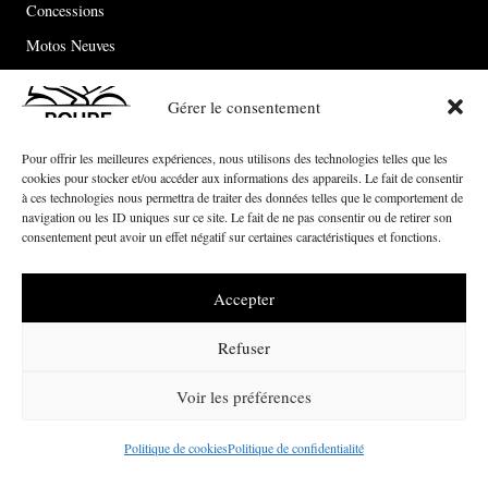
Concessions
Motos Neuves
Motos Occasion
Gérer le consentement
Le groupe
Pour offrir les meilleures expériences, nous utilisons des technologies telles que les
Actualités
cookies pour stocker et/ou accéder aux informations des appareils. Le fait de consentir
à ces technologies nous permettra de traiter des données telles que le comportement de
Contact
navigation ou les ID uniques sur ce site. Le fait de ne pas consentir ou de retirer son
consentement peut avoir un effet négatif sur certaines caractéristiques et fonctions.
© 2026 ROURE Motorcycles – Site Réalisé par notre
agence web à
Accepter
Montpellier – Pandora Communication
Refuser
Voir les préférences
Mentions Légales
Politique de confidentialité
Politique de cookies
Politique de confidentialité