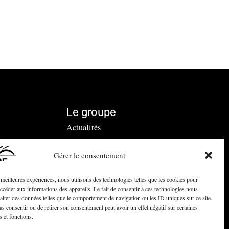
Le groupe
Actualités
Contact
Gérer le consentement
s meilleures expériences, nous utilisons des technologies telles que les cookies pour
accéder aux informations des appareils. Le fait de consentir à ces technologies nous
raiter des données telles que le comportement de navigation ou les ID uniques sur ce site.
pas consentir ou de retirer son consentement peut avoir un effet négatif sur certaines
s et fonctions.