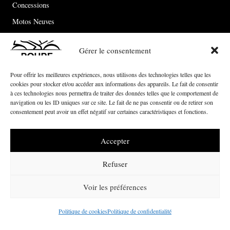
Concessions
Motos Neuves
Motos Occasion
Gérer le consentement
Le groupe
Pour offrir les meilleures expériences, nous utilisons des technologies telles que les
Actualités
cookies pour stocker et/ou accéder aux informations des appareils. Le fait de consentir
à ces technologies nous permettra de traiter des données telles que le comportement de
Contact
navigation ou les ID uniques sur ce site. Le fait de ne pas consentir ou de retirer son
consentement peut avoir un effet négatif sur certaines caractéristiques et fonctions.
© 2026 ROURE Motorcycles – Site Réalisé par notre
agence web à
Accepter
Montpellier – Pandora Communication
Refuser
Voir les préférences
Mentions Légales
Politique de confidentialité
Politique de cookies
Politique de confidentialité