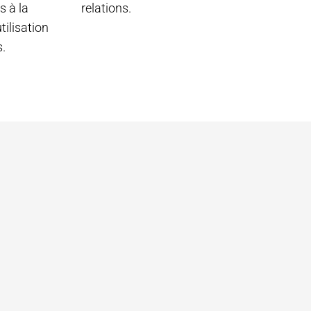
s à la
relations.
tilisation
.