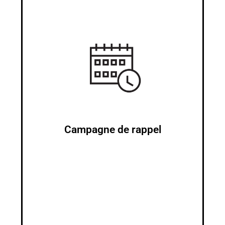
motos concernées.
en œuvre des corrections ou des modifications sur les
visant à assurer la sécurité des conducteurs en mettant
ou des problèmes de sécurité sur certains modèles,
par le constructeur afin de rectifier des défauts potentiels
Une campagne de rappel est une action proactive initiée
Campagne de rappel