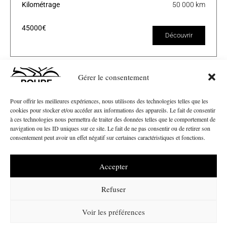
Kilométrage
50 000 km
45000€
Découvrir
Gérer le consentement
Pour offrir les meilleures expériences, nous utilisons des technologies telles que les
cookies pour stocker et/ou accéder aux informations des appareils. Le fait de consentir
à ces technologies nous permettra de traiter des données telles que le comportement de
navigation ou les ID uniques sur ce site. Le fait de ne pas consentir ou de retirer son
consentement peut avoir un effet négatif sur certaines caractéristiques et fonctions.
Accepter
Nos Marques
Refuser
CF Moto
Ducati
Voir les préférences
Peugeot