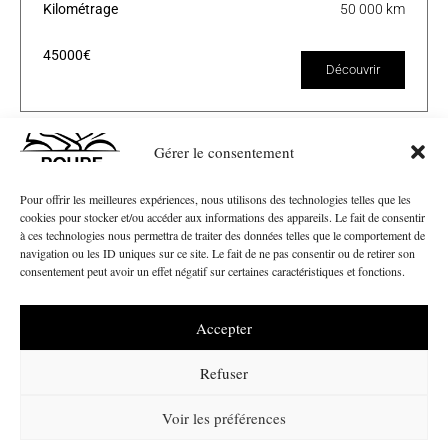
Kilométrage
50 000 km
45000€
Découvrir
Gérer le consentement
Pour offrir les meilleures expériences, nous utilisons des technologies telles que les
cookies pour stocker et/ou accéder aux informations des appareils. Le fait de consentir
à ces technologies nous permettra de traiter des données telles que le comportement de
navigation ou les ID uniques sur ce site. Le fait de ne pas consentir ou de retirer son
consentement peut avoir un effet négatif sur certaines caractéristiques et fonctions.
Accepter
Nos Marques
Refuser
CF Moto
Ducati
Voir les préférences
Peugeot