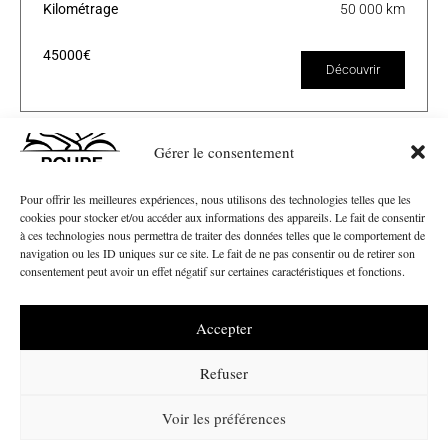
Kilométrage
50 000 km
45000€
Découvrir
Gérer le consentement
Pour offrir les meilleures expériences, nous utilisons des technologies telles que les
cookies pour stocker et/ou accéder aux informations des appareils. Le fait de consentir
à ces technologies nous permettra de traiter des données telles que le comportement de
navigation ou les ID uniques sur ce site. Le fait de ne pas consentir ou de retirer son
consentement peut avoir un effet négatif sur certaines caractéristiques et fonctions.
Accepter
Nos Marques
Refuser
CF Moto
Ducati
Voir les préférences
Peugeot